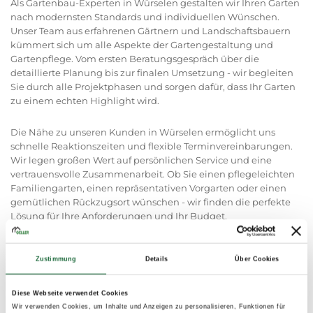
Als Gartenbau-Experten in Würselen gestalten wir Ihren Garten
nach modernsten Standards und individuellen Wünschen.
Unser Team aus erfahrenen Gärtnern und Landschaftsbauern
kümmert sich um alle Aspekte der Gartengestaltung und
Gartenpflege. Vom ersten Beratungsgespräch über die
detaillierte Planung bis zur finalen Umsetzung - wir begleiten
Sie durch alle Projektphasen und sorgen dafür, dass Ihr Garten
zu einem echten Highlight wird.
Die Nähe zu unseren Kunden in Würselen ermöglicht uns
schnelle Reaktionszeiten und flexible Terminvereinbarungen.
Wir legen großen Wert auf persönlichen Service und eine
vertrauensvolle Zusammenarbeit. Ob Sie einen pflegeleichten
Familiengarten, einen repräsentativen Vorgarten oder einen
gemütlichen Rückzugsort wünschen - wir finden die perfekte
Lösung für Ihre Anforderungen und Ihr Budget.
Unser Gartenbau-Service umfasst die komplette Bandbreite
Zustimmung
Details
Über Cookies
moderner Gartengestaltung: Von der Anlage neuer
Rasenflächen bis hin zum Bau von Terrassen und Wegen. Wir
kümmern uns um Baumschnitt, Heckenpflege und die
Diese Webseite verwendet Cookies
fachgerechte Pflasterung von Gartenwegen oder Einfahrten.
Wir verwenden Cookies, um Inhalte und Anzeigen zu personalisieren, Funktionen für